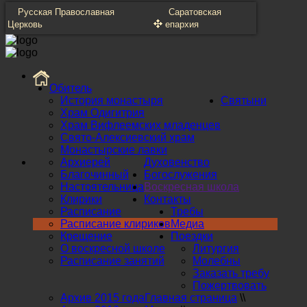
Русская Православная
Саратовская
Церковь
епархия
Обитель
История монастыря
Святыни
Храм Одигитрия
Храм Вифлеемских младенцев
Свято-Алексиевский храм
Монастырские лавки
Архиерей
Духовенство
Благочинный
Богослужения
Настоятельница
Воскресная школа
Клирики
Контакты
Расписание
Требы
Расписание клириков
Медиа
Крещение
Поездки
О воскресной школе
Литургия
Расписание занятий
Молебны
Заказать требу
Пожертвовать
Архив 2015 года
Главная страница
\\