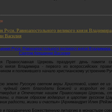
:08
 Руси. Равноапостольного великого князя Владимира
и Василия
я Православная Церковь празднует день памяти св
го князя Владимира - первого из всероссийских прави
нином и положившего начало христианскому устроению Ру
сю землю Русскую светом веры Христовой, извел ее из
в чудный свет благодати Божией и возродил ее с
твердил в Отечестве нашем Православную Церковь, ст
ины, и таким образом водворил в царстве русском Ца
ник радости, жизни и счастья»
(Архимандрит Илия (Рейзми
е и праздничную Божественную литургию в монастыре со