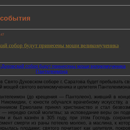
 события
:47
кий собор будут принесены мощи великомученика
а в Свято-Духовском соборе г. Саратова будет пребывать с
цей мощей святого великомученика и целителя Пантелеимона
антелеимон (до крещения — Пантолеон), живший в конце
 Никомидии, с юности обучался врачебному искусству, а
енником Ермолаем принял христианство и стал безвозм
 — нередко силой молитвы; за исповедание веры он под
ям и был казнён в 305 году, при этом Господь сохран
мент смерти из раны потекло молоко, а маслина, к кото
крылась плодами; святого почитают как целителя, покро