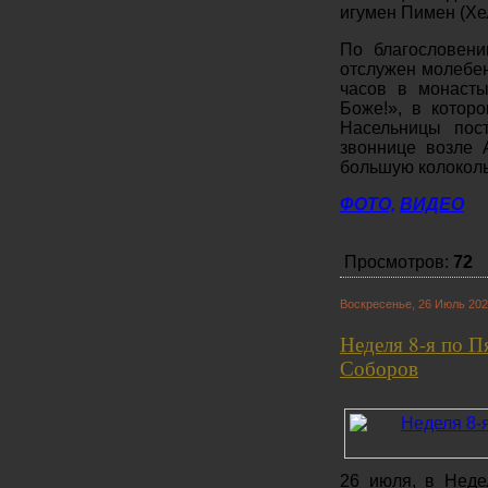
игумен Пимен (Хе
По благословен
отслужен молебен
часов в монасты
Боже!», в котор
Насельницы пос
звоннице возле 
большую колокол
ФОТО,
ВИДЕО
Просмотров:
72
Воскресенье, 26 Июль 202
Неделя 8-я по П
Соборов
26 июля, в Неде