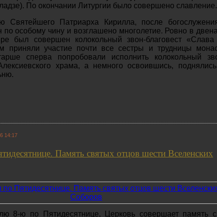
ладзе). По окончании Литургии было совершено славление.
ию Святейшего Патриарха Кирилла, после богослужени
 по особому чину и возглашено многолетие. Ровно в двен
ре был совершен колокольный звон-благовест «Слава 
ом приняли участие почти все сестры и трудницы мона
тарше сперва попробовали исполнить колокольный зв
Алексиевского храма, а немного освоившись, поднялис
ьню.
6 14:17
ятидесятнице. Память святых отцов шести Вселенских
лю 8-ю по Пятидесятнице, Церковь совершает память с