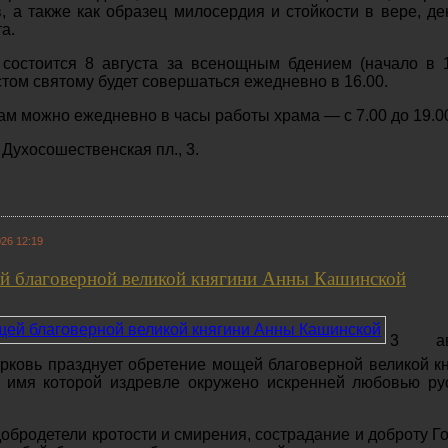
, а также как образец милосердия и стойкости в вере, де
а.
состоится 8 августа за всенощным бдением (начало в 1
том святому будет совершаться ежедневно в 16.00.
щам можно
ежедневно
в часы работы храма — с 7.00 до 19.0
, Духосошественская пл., 3.
26 12:19
й благоверной великой княгини Анны Кашинской
3 авг
ковь празднует обретение мощей благоверной великой к
 имя которой издревле окружено искренней любовью ру
добродетели кротости и смирения, сострадание и доброту Г