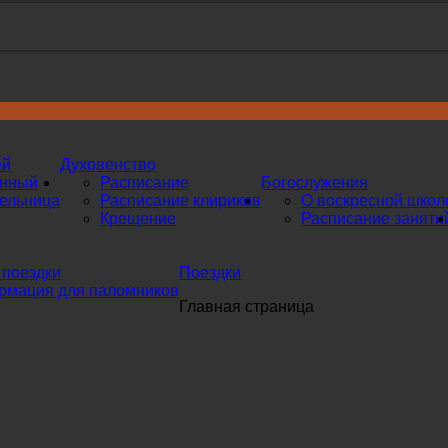
ей
Духовенство
инный
Расписание
Богослужения
ельница
Расписание клириков
О воскресной школ
Крещение
Расписание заняти
поездки
Поездки
мация для паломников
Главная страница