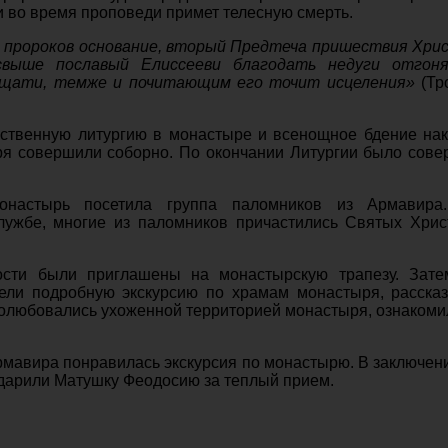
и во время проповеди примет телесную смерть.
, пророков основание, вторый Предтеча пришествия Хри
свыше пославый Елиссееви благодать недуги отгон
ищати, темже и почитающим его точит исцеления»
(Тр
ственную литургию в монастыре и всенощное бдение на
ря совершили соборно. По окончании Литургии было сов
настырь посетила группа паломников из Армавира
лужбе, многие из паломников причастились Святых Хри
ости были приглашены на монастырскую трапезу. Зате
ели подробную экскурсию по храмам монастыря, расска
полюбовались ухоженной территорией монастыря, ознакоми
.
рмавира
понравилась экскурсия по монастырю. В заключен
дарили Матушку Феодосию за теплый прием.