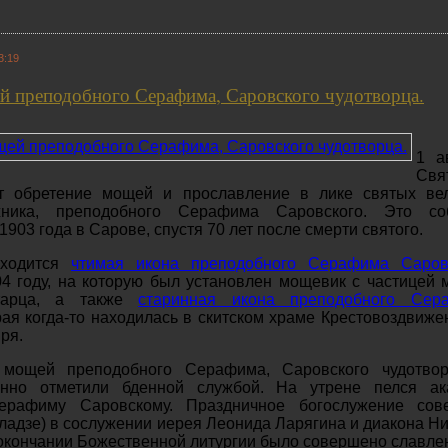
3:19
й преподобного Серафима, Саровского чудотворца.
1 а
Свя
т обретение мощей и прославление в лике святых вел
жника, преподобного Серафима Саровского. Это со
903 года в Сарове, спустя 70 лет после смерти святого.
аходится
чтимая икона преподобного Серафима Саров
4 году, на которую был установлен мощевик с частицей
старца, а также
старинная икона преподобного Сер
рая когда-то находилась в скитском храме Крестовоздвиже
ря.
 мощей преподобного Серафима, Саровского чудотвор
енно отметили бденной службой. На утрене пелся ак
ерафиму Саровскому. Праздничное богослужение сов
ладзе) в сослужении иерея Леонида Ларягина и диакона Н
кончании Божественной литургии было совершено славле