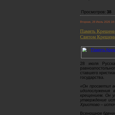
Просмотров:
38
Вторник, 28 Июль 2026 18
Память Крещения
Святом Крещени
28 июля Русска
равноапостольно
ставшего христиа
государства.
«Он просветил в
идолослужения 
крещением. Он у
утверждение ист
Христово – источ
Всенощное бдени