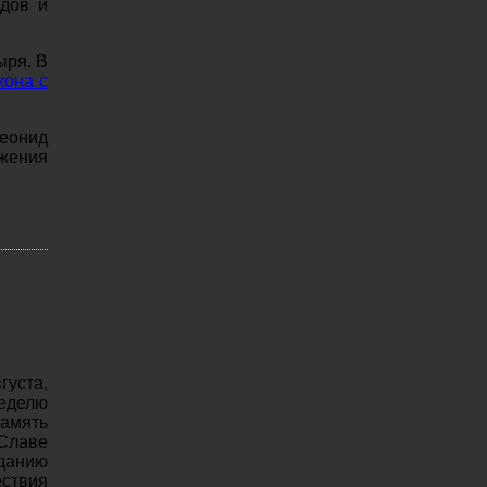
вдов и
ыря. В
кона с
еонид
ужения
густа,
еделю
амять
 Славе
еданию
ствия