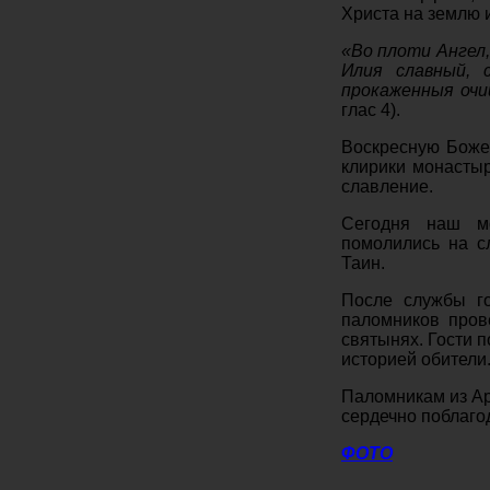
Христа на землю 
«Во плоти Ангел
Илия славный, 
прокаженныя оч
глас 4).
Воскресную Боже
клирики монасты
славление.
Сегодня наш мо
помолились на с
Таин.
После службы г
паломников пров
святынях. Гости 
историей обители
Паломникам
из А
сердечно поблаго
ФОТО