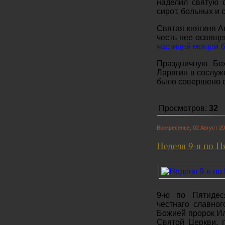
наделил святую 
сирот, больных и 
Святая княгиня А
честь нее освяще
частицей мощей б
Праздничную Бо
Ларягин в сослуж
было совершено 
Просмотров:
32
Воскресенье, 02 Август 20
Неделя 9-я по П
9-ю по Пятидес
честнаго славно
Божией пророк Ил
Святой Церкви, 