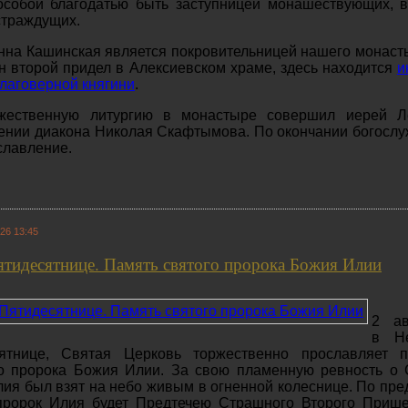
особой благодатью быть заступницей монашествующих, 
страждущих.
нна Кашинская является покровительницей нашего монаст
н второй придел в Алексиевском храме, здесь находится
и
лаговерной княгини
.
жественную литургию в монастыре совершил иерей Л
ении диакона Николая Скафтымова. По окончании богосл
славление.
26 13:45
ятидесятнице. Память святого пророка Божия Илии
2 ав
в Н
ятнице, Святая Церковь торжественно прославляет п
го пророка Божия Илии. За свою пламенную ревность о
ия был взят на небо живым в огненной колеснице. По пр
пророк Илия будет Предтечею Страшного Второго Прише