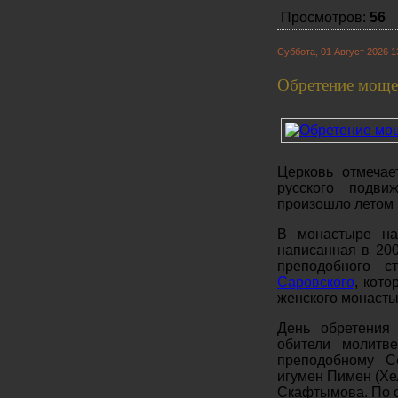
Просмотров:
56
Суббота, 01 Август 2026 1
Обретение моще
Церковь отмечае
русского подви
произошло летом 1
В монастыре н
написанная в 200
преподобного 
Саровского
, кото
женского монасты
День обретения
обители молитв
преподобному С
игумен Пимен (Хе
Скафтымова. По о