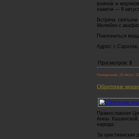
воинов и моряков
памяти — 9 август
Встреча святыни 
Молебен с акафис
Поклониться мо
Адрес: г. Саратов
Просмотров:
3
Понедельник, 03 Август 20
Обретение моще
Православная Цер
Анны Кашинской,
народа.
За христианские 