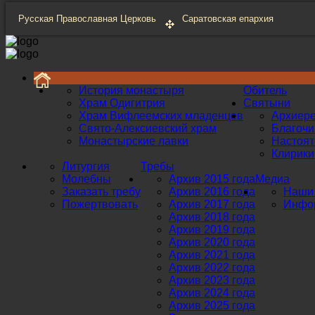
Русская Православная Церковь
Саратовская епархия
История монастыря
Обитель
Храм Одигитрия
Святыни
Храм Вифлеемских младенцев
Архиер
Свято-Алексиевский храм
Благоч
Монастырские лавки
Настоят
Клирики
Литургия
Требы
Молебны
Архив 2015 года
Медиа
Заказать требу
Архив 2016 года
Наши 
Пожертвовать
Архив 2017 года
Инфор
Архив 2018 года
Архив 2019 года
Архив 2020 года
Архив 2021 года
Архив 2022 года
Архив 2023 года
Архив 2024 года
Архив 2025 года