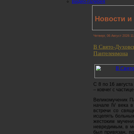
Видео-галерея
Новости и
Четверг, 06 Август 2026 11
В Свято-Духовс
Пантелеимона
С 8 по 16 август
– ковчег с части
Великомученик П
начале IV века в
встречи со свящ
исцелять больных
жестоким мучени
невредимым, в мо
был привязан, по