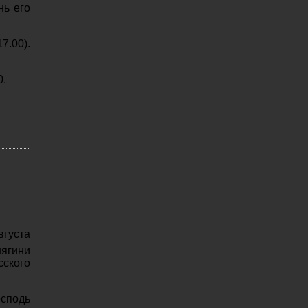
нь его
7.00).
0.
уста
нягини
сского
осподь