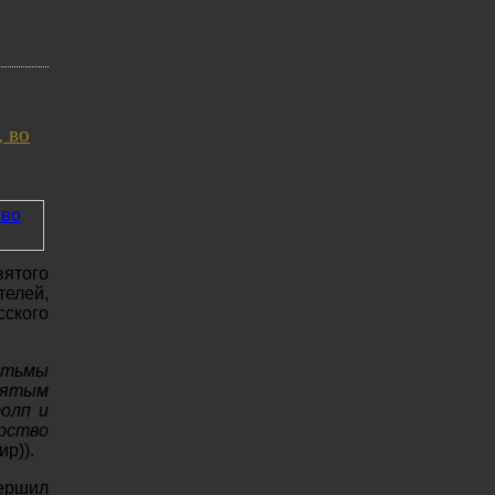
, во
ятого
телей,
сского
 тьмы
вятым
олп и
рство
р)).
вершил