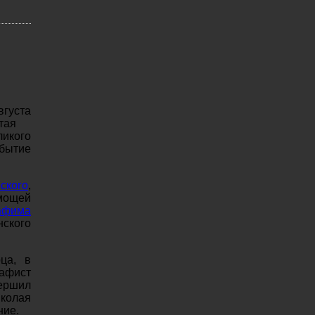
вгуста
тая
икого
бытие
ского
,
 мощей
афима
нского
ца, в
афист
ершил
иколая
ние.