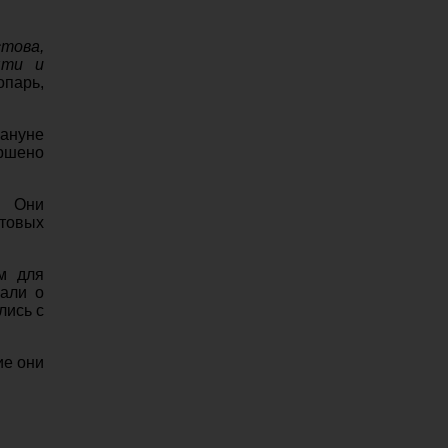
стова,
яти и
опарь,
кануне
ершено
. Они
стовых
м для
зали о
лись с
ие они